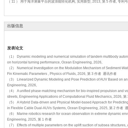
（ 11 ） 用于海洋测量平台的波浪能转化机构, 实用新型, 2013, 第 5 作者, 专利号: 
出版信息
发表论文
（1） Dynamic modeling and numerical simulation of tandem multibody auton
on horizontal turning performance, Ocean Engineering, 2026,
（2） Numerical Investigation on the Modulation Mechanism of Sediment-Water 
Fin Kinematic Parameters , Physics of Fluids, 2026, 第 3 作者 通讯作者
（3） Linearized Dynamic Modeling and Pose Prediction of AUV Based on 
Engineering, 2026,
（4） A unified phase-matching mechanism for bio-inspired propulsion and vo
streets, Engineering Applications of Computational Fluid Mechanics, 20
（5） A Hybrid Data-driven and Physical Model-based Approach for Predicting
in Flexible Cable Dual-AUVs Systems, Ocean Engineering, 2025, 第 2 作
（6） Marine robotics research for ocean observation in extreme dynamic env
Engineering, 2025, 第 1 作者
（7） Effects of multiple parameters on the uplift suction of subsea structure