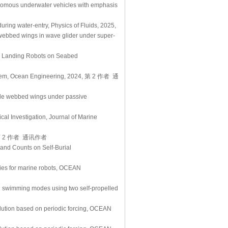
omous underwater vehicles with emphasis
uring water-entry, Physics of Fluids, 2025,
e webbed wings in wave glider under super-
r Landing Robots on Seabed
stem, Ocean Engineering, 2024, 第 2 作者 通
xible webbed wings under passive
cal Investigation, Journal of Marine
 2 作者 通讯作者
 and Counts on Self-Burial
ies for marine robots, OCEAN
d swimming modes using two self-propelled
lution based on periodic forcing, OCEAN