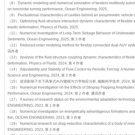
（8） Dynamic modeling and numerical simulation of tandem multibody auton
on horizontal turning performance, Ocean Engineering, 2025,
（9） Fluctuational characteristics of cavities behind an axisymmetric vehicle d
（10） Optimizing fluid-structure interaction dynamic characteristic of flexibl
elastic deformation, Physics of Fluids, 2025,
（11） Numerical Investigation of Long-Term Sinkage Behavior of Underwate
Sediments, Ocean Engineering, 2025, 第 3 作者
（12） Reduced-order modeling method for flexibly connected dual-AUV sy
讯作者
（13） Analysis of the fluid-structure coupling dynamic characteristics of fle
deformation, Physics of Fluids, 2024, 第 4 作者
（14） Adjustability and Stability of Flow Control by Periodic Forcing: A Numeri
Science and Engineering, 2024, 第 3 作者
（15） 波浪影响下水下风筝式AUV建模与力学响应分析, 舰船科学技术, 2024, 第
（16） Numerical Investigation on the Effects of Stingray Flapping Amplitudes
Performance, Ocean Engineering, 2024, 第 2 作者 通讯作者
（17） A survey of research status on the environmental adaptation technolog
ENGINEERING, 2023, 第 1 作者
（18） Numerical investigation on energetically advantageous formations an
fish, OCEAN ENGINEERING, 2023, 第 3 作者
（19） Numerical research on drag-reduction characteristics of a body of revo
ENGINEERING, 2023, 第 3 作者