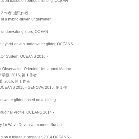
lution based on periodic forcing, OCEAN
 2 作者 通讯作者
e of a hybrid-driven underwater
n underwater gliders, OCEAN
of a hybrid-driven underwater glider, OCEANS
lator System, OCEANS 2016 -
tion-Oriented Unmanned Marine
海洋技术学报, 2016, 第 1 作者
16, 第 1 作者
er, OCEANS 2015 - GENOVA, 2015, 第 1 作
erwater gilder based on a folding
tudinal Profile, OCEANS 2014 -
 Wave Driven Unmanned Surface
sed on a foldable propeller, 2014 OCEANS -