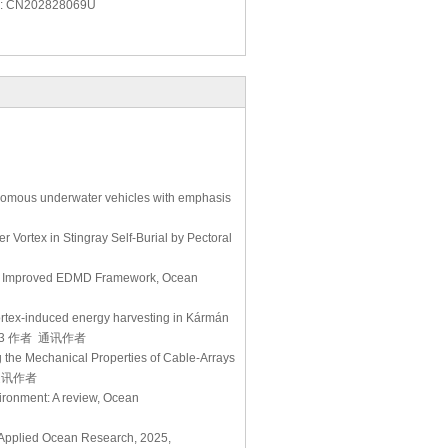
CN202828069U
omous underwater vehicles with emphasis
Vortex in Stingray Self-Burial by Pectoral
an Improved EDMD Framework, Ocean
rtex-induced energy harvesting in Kármán
26, 第 3 作者 通讯作者
 the Mechanical Properties of Cable-Arrays
者 通讯作者
ironment: A review, Ocean
s, Applied Ocean Research, 2025,