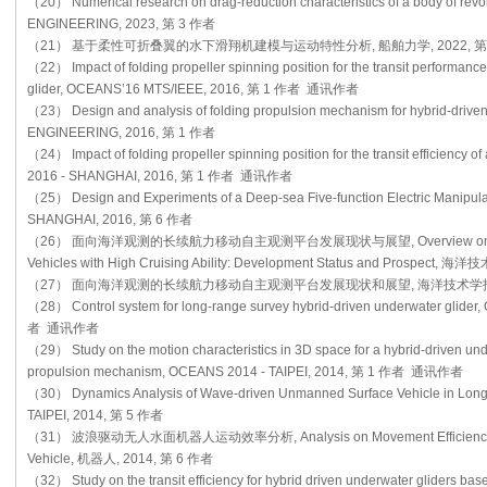
（20） Numerical research on drag-reduction characteristics of a body of revo
ENGINEERING, 2023, 第 3 作者
（21） 基于柔性可折叠翼的水下滑翔机建模与运动特性分析, 船舶力学, 2022, 第
（22） Impact of folding propeller spinning position for the transit performanc
glider, OCEANS’16 MTS/IEEE, 2016, 第 1 作者 通讯作者
（23） Design and analysis of folding propulsion mechanism for hybrid-drive
ENGINEERING, 2016, 第 1 作者
（24） Impact of folding propeller spinning position for the transit efficiency 
2016 - SHANGHAI, 2016, 第 1 作者 通讯作者
（25） Design and Experiments of a Deep-sea Five-function Electric Manipu
SHANGHAI, 2016, 第 6 作者
（26） 面向海洋观测的长续航力移动自主观测平台发展现状与展望, Overview on Observa
Vehicles with High Cruising Ability: Development Status and Prospect, 
（27） 面向海洋观测的长续航力移动自主观测平台发展现状和展望, 海洋技术学报, 20
（28） Control system for long-range survey hybrid-driven underwater glid
者 通讯作者
（29） Study on the motion characteristics in 3D space for a hybrid-driven und
propulsion mechanism, OCEANS 2014 - TAIPEI, 2014, 第 1 作者 通讯作者
（30） Dynamics Analysis of Wave-driven Unmanned Surface Vehicle in Longi
TAIPEI, 2014, 第 5 作者
（31） 波浪驱动无人水面机器人运动效率分析, Analysis on Movement Efficiency for
Vehicle, 机器人, 2014, 第 6 作者
（32） Study on the transit efficiency for hybrid driven underwater gliders ba