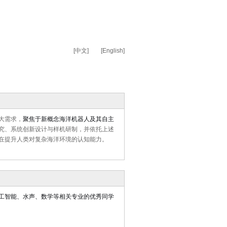
[中文]
[English]
大需求，
聚焦于新概念海洋机器人及其自主
究、系统创新设计与样机研制，并依托上述
在提升人类对复杂海洋环境的认知能力。
工智能、水声、数学
等相关专业的优秀同学