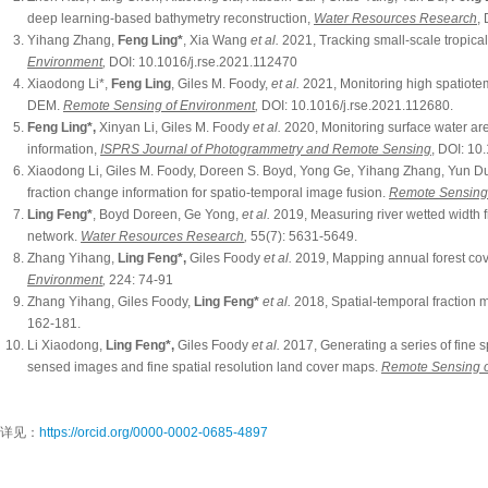
deep learning‐based bathymetry reconstruction,
Water Resources Research
,
Yihang Zhang,
Feng Ling*
, Xia Wang
et al.
2021, Tracking small-scale tropica
Environment
,
DOI: 10.1016/j.rse.2021.112470
Xiaodong Li*,
Feng Ling
, Giles M. Foody,
et al.
2021, Monitoring high spatiot
DEM.
Remote Sensing of Environment
,
DOI: 10.1016/j.rse.2021.112680.
Feng Ling*,
Xinyan Li, Giles M. Foody
et al.
2020, Monitoring surface water are
information,
ISPRS Journal of Photogrammetry and Remote Sensing
, DOI: 10
Xiaodong Li, Giles M. Foody, Doreen S. Boyd, Yong Ge, Yihang Zhang, Yun D
fraction change information for spatio-temporal image fusion.
Remote Sensing
Ling Feng*
, Boyd Doreen, Ge Yong,
et al.
2019, Measuring river wetted width 
network.
Water Resources Research
,
55(7): 5631-5649.
Zhang Yihang,
Ling Feng*,
Giles Foody
et al.
2019, Mapping annual forest c
Environment
,
224: 74-91
Zhang Yihang, Giles Foody,
Ling Feng*
et al.
2018, Spatial-temporal fraction 
162-181.
Li Xiaodong,
Ling Feng*,
Giles Foody
et al.
2017, Generating a series of fine s
sensed images and fine spatial resolution land cover maps.
Remote Sensing o
详见：
https://orcid.org/0000-0002-0685-4897