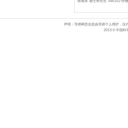
徐海涛 硕士研究生 090102-
声明：导师网页信息由导师个人维护，仅
2013 © 中