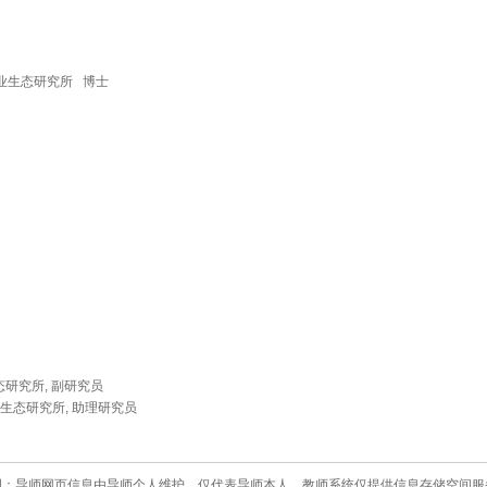
与农业生态研究所 博士
态研究所, 副研究员
农业生态研究所, 助理研究员
明：导师网页信息由导师个人维护，仅代表导师本人。教师系统仅提供信息存储空间服