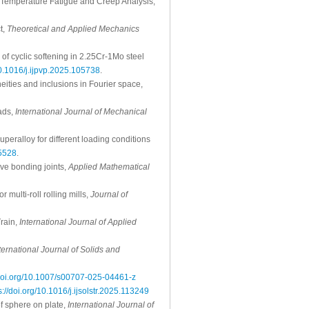
h Temperature Fatigue and Creep Analysis,
t,
Theoretical and Applied Mechanics
of cyclic softening in 2.25Cr-1Mo steel
10.1016/j.ijpvp.2025.105738
.
eities and inclusions in Fourier space,
oads,
International Journal of Mechanical
superalloy for different loading conditions
05528
.
sive bonding joints,
Applied Mathematical
 multi-roll rolling mills,
Journal of
Train,
International Journal of Applied
ternational Journal of Solids and
/doi.org/10.1007/s00707-025-04461-z
s://doi.org/10.1016/j.ijsolstr.2025.113249
of sphere on plate,
International Journal of