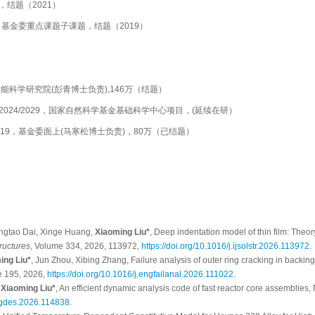
结题（2021）
基金委重点课题子课题，结题（2019）
子能科学研究院(彭青博士负责),146万（结题）
, 2024/2029，国家自然科学基金基础科学中心项目，(延续在研）
019，基金委面上(马寒松博士负责)，80万（已结题）
ongtao Dai, Xinge Huang,
Xiaoming Liu*
, Deep indentation model of thin film: Theor
tructures
, Volume 334, 2026, 113972,
https://doi.org/10.1016/j.ijsolstr.2026.113972
.
ing Liu*
, Jun Zhou, Xibing Zhang, Failure analysis of outer ring cracking in backing
e 195, 2026,
https://doi.org/10.1016/j.engfailanal.2026.111022
.
,
Xiaoming Liu*
, An efficient dynamic analysis code of fast reactor core assemblies
engdes.2026.114838.