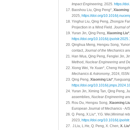
Impact Engineering,
2025.
https://do
Baoshou Liu, Qing Peng*,
Xiaoming 
2025,
https://doi.org/10.1016/j.nuc
Yinghui Liu, Qing Peng, Zhongze F
Projection in a Wind Field.
Journal of
Yuran Jin, Qing Peng,
Xiaoming Liu*
https://doi.org/10.1016/j.ijsolstr.202
Qinghua Meng, Hengxu Song, Yuno
contact,
Journal of the Mechanics and
Han Wua, Qing Peng, Fenglei Jin, J
Method,
Nuclear Engineering and D
Xiong Wei, Ye Xuan*, Cheng Hongz
Mechanics & Astronomy
, 2024, ISS
Qing Peng,
Xiaoming Liu*
,Yueguang 
https://doi.org/10.1016/j.jmps.2024.
Yuran Jin, Ximing Tan, Qing Peng, J
assemblies,
Nuclear Engineering an
Rou Du, Hengxu Song,
Xiaoming Liu
European Journal of Mechanics - A/S
Q. Peng, X.Liu*, Y.G. Wei,Minimal re
2023,
https://doi.org/10.1016/j.ijsols
J.Liu, L.He, Q. Peng, X. Chen,
X. Liu