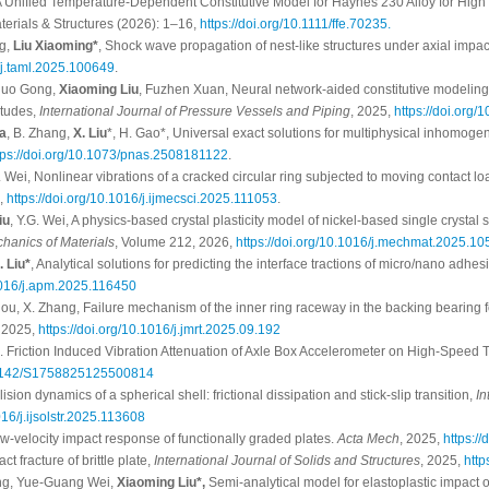
 A Unified Temperature-Dependent Constitutive Model for Haynes 230 Alloy for Hig
terials & Structures (2026): 1–16,
https://doi.org/10.1111/ffe.70235.
g,
Liu Xiaoming*
, Shock wave propagation of nest-like structures under axial impac
6/j.taml.2025.100649
.
guo Gong,
Xiaoming Liu
, Fuzhen Xuan, Neural network-aided constitutive modeling 
itudes,
International Journal of Pressure Vessels and Piping
, 2025,
https://doi.org/
a
, B. Zhang,
X. Liu
*, H. Gao*, Universal exact solutions for multiphysical inhomogen
tps://doi.org/10.1073/pnas.2508181122
.
G. Wei, Nonlinear vibrations of a cracked circular ring subjected to moving contact l
3,
https://doi.org/10.1016/j.ijmecsci.2025.111053
.
iu
, Y.G. Wei, A physics-based crystal plasticity model of nickel-based single crystal 
hanics of Materials
, Volume 212, 2026,
https://doi.org/10.1016/j.mechmat.2025.1
. Liu*
, Analytical solutions for predicting the interface tractions of micro/nano adhe
.1016/j.apm.2025.116450
hou, X. Zhang, Failure mechanism of the inner ring raceway in the backing bearing for
, 2025,
https://doi.org/10.1016/j.jmrt.2025.09.192
. Friction Induced Vibration Attenuation of Axle Box Accelerometer on High-Speed 
0.1142/S1758825125500814
ision dynamics of a spherical shell: frictional dissipation and stick-slip transition,
In
016/j.ijsolstr.2025.113608
-velocity impact response of functionally graded plates.
Acta Mech
, 2025,
https:/
ct fracture of brittle plate,
International Journal of Solids and Structures
, 2025,
http
ng, Yue-Guang Wei,
Xiaoming Liu*,
Semi-analytical model for elastoplastic impact 