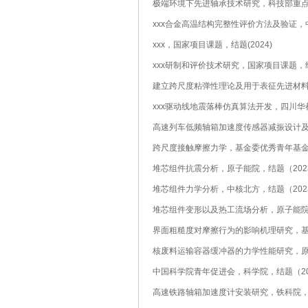
极端环境下先进轴承技术研究，科技部重
xxx合金高温结构完整性评价方法及验证，
xxx，国家项目课题，结题(2024)
xxx研制和评价技术研究，国家项目课题，结题
建立跨尺度粘弹性理论及用于表征先进材料
xxx驱动线地震落棒仿真算法开发，四川华都
高速列车低频轴箱加速度传感器减振设计及应
跨尺度接触摩擦力学，基金委优秀青年基金，
堆芯组件抗震分析，原子能院，结题（202
堆芯组件力学分析，中核北方，结题（202
堆芯组件变形以及热工流场分析，原子能院，
界面粗糙度对摩擦行为的影响机理研究，基
核废料运输容器缓冲器的力学性能研究，原
中国科学院青年促进会，科学院，结题（20
高速铁路轴箱加速度计安装研究，铁科院，结