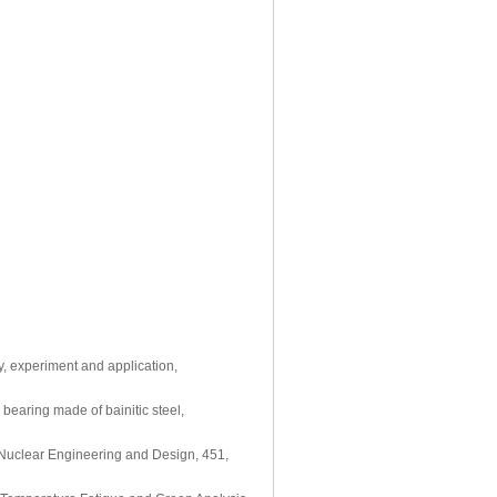
y, experiment and application,
 bearing made of bainitic steel,
, Nuclear Engineering and Design, 451,