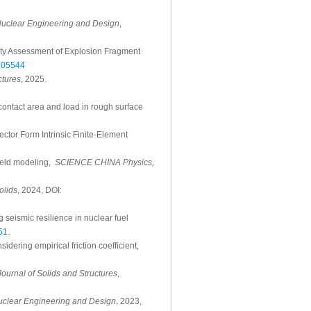
uclear Engineering and Design
,
ety Assessment of Explosion Fragment
.105544
ctures
, 2025.
 contact area and load in rough surface
ctor Form Intrinsic Finite-Element
field modeling,
SCIENCE CHINA Physics,
olids
, 2024, DOI:
seismic resilience in nuclear fuel
51
.
dering empirical friction coefficient,
Journal of Solids and Structures
,
clear Engineering and Design
, 2023,