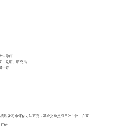
博士生导师
 助研、副研、研究员
y, 博士后
化机理及寿命评估方法研究，基金委重点项目叶企孙，在研
，在研