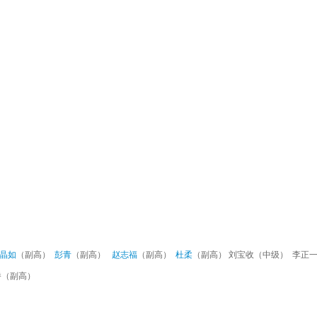
晶如
（副高）
彭青
（副高）
赵志福
（副高）
杜柔
（副高） 刘宝收（中级） 李正
桥（副高）
）