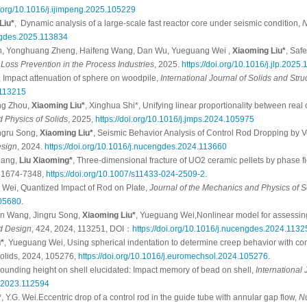
i.org/10.1016/j.ijimpeng.2025.105229
Liu*
, Dynamic analysis of a large-scale fast reactor core under seismic condition,
N
engdes.2025.113834
an, Yonghuang Zheng, Haifeng Wang, Dan Wu, Yueguang Wei ,
Xiaoming Liu*
, Saf
 Loss Prevention in the Process Industries
, 2025.
https://doi.org/10.1016/j.jlp.2025
, Impact attenuation of sphere on woodpile,
International Journal of Solids and Stru
5.113215
ng Zhou,
Xiaoming Liu*
, Xinghua Shi*, Unifying linear proportionality between real
 Physics of Solids
, 2025,
https://doi.org/10.1016/j.jmps.2024.105975
ingru Song,
Xiaoming Liu*
, Seismic Behavior Analysis of Control Rod Dropping by Ve
esign
, 2024.
https://doi.org/10.1016/j.nucengdes.2024.113660
hang,
Liu Xiaoming*
, Three-dimensional fracture of UO2 ceramic pellets by phase 
N 1674-7348,
https://doi.org/10.1007/s11433-024-2509-2
.
Wei, Quantized Impact of Rod on Plate,
Journal of the Mechanics and Physics of S
105680
.
un Wang, Jingru Song,
Xiaoming Liu*
, Yueguang Wei,Nonlinear model for assessing 
d Design
, 424, 2024, 113251, DOI：
https://doi.org/10.1016/j.nucengdes.2024.1132
*
, Yueguang Wei, Using spherical indentation to determine creep behavior with consi
olids, 2024, 105276,
https://doi.org/10.1016/j.euromechsol.2024.105276
.
bounding height on shell elucidated: Impact memory of bead on shell,
International 
tr.2023.112594
*
, Y.G. Wei.Eccentric drop of a control rod in the guide tube with annular gap flow,
Nu