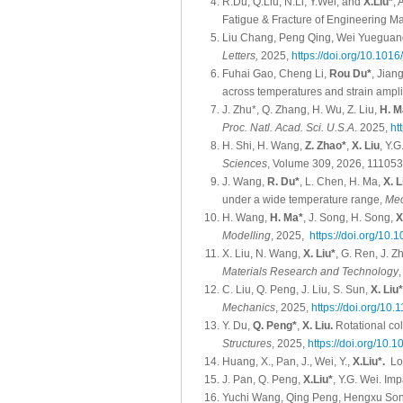
R.Du, Q.Liu, N.Li, Y.Wei, and
X.Liu*
,
Fatigue & Fracture of Engineering Ma
Liu Chang, Peng Qing, Wei Yueguan
Letters,
2025,
https://doi.org/10.101
Fuhai Gao, Cheng Li,
Rou Du*
, Jian
across temperatures and strain ampl
J. Zhu*, Q. Zhang, H. Wu, Z. Liu,
H. M
Proc. Natl. Acad. Sci. U.S.A
. 2025,
ht
H. Shi, H. Wang,
Z. Zhao*
,
X. Liu
, Y.
Sciences
, Volume 309, 2026, 11105
J. Wang,
R. Du*
, L. Chen, H. Ma,
X. L
under a wide temperature range,
Mec
H. Wang,
H. Ma*
, J. Song, H. Song,
X
Modelling
, 2025,
https://doi.org/10
X. Liu, N. Wang,
X. Liu*
, G. Ren, J. Z
Materials Research and Technology
C. Liu, Q. Peng, J. Liu, S. Sun,
X. Liu*
Mechanics
, 2025,
https://doi.org/1
Y. Du,
Q. Peng*
,
X. Liu.
Rotational coll
Structures
, 2025,
https://doi.org/10.1
Huang, X., Pan, J., Wei, Y.,
X.Liu*.
Low
J. Pan, Q. Peng,
X.Liu*
, Y.G. Wei. Impa
Yuchi Wang, Qing Peng, Hengxu So