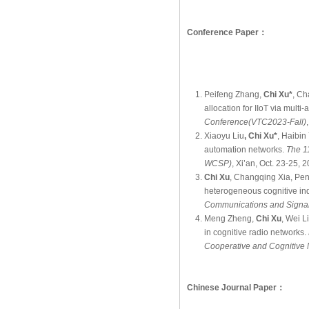
Conference Paper：
Peifeng Zhang,
Chi Xu*
, Ch
allocation for IIoT via mult
Conference(VTC2023-Fall)
Xiaoyu Liu
, Chi Xu*
, Haibin
automation networks.
The 1
WCSP)
, Xi’an, Oct. 23-25, 
Chi Xu
, Changqing Xia, Pen
heterogeneous cognitive ind
Communications and Signa
Meng Zheng,
Chi Xu
, Wei 
in cognitive radio networks.
Cooperative and Cognitive
Chinese Journal Paper：