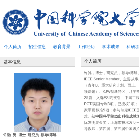
个人简历
招生信息
教育背景
工作经历
学术成果
科研
个人简历
基本信息
许驰，博士，研究员，硕导/博导
IEEE Senior Membe
（青年B、重大研究计划、面上、
项课题）、KJW创新特区、辽宁
25篇，入选ESI高被引、中国工
PCT/美国专利3项，已授权1
家军用标准5项；参与制定IEEE
准。获
中国科学院杰出科技成就
际发明展金奖，上海市技术发明一
导教师，第四届、第五届中国虚
许驰 男 博士 研究员 硕导/博导