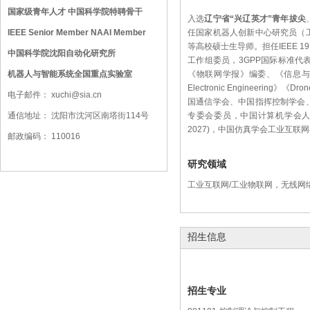
国家级青年人才 中国科学院特聘骨干
入选
辽宁省“兴辽英才”青年拔尖
IEEE Senior Member NAAI Member
任国家机器人创新中心研究员（
等高校硕士生导师。担任IEEE 191
中国科学院沈阳自动化研究所
工作组委员，3GPP国际标准代表，
机器人与智能系统全国重点实验室
《物联网学报》编委、《信息与控制》青
Electronic Enginee
电子邮件： xuchi@sia.cn
国通信学会、中国指挥控制学会
通信地址： 沈阳市沈河区南塔街114号
专委会委员，中国计算机学会人机
2027)，中国仿真学会工业互联
邮政编码： 110016
研究领域
工业互联网/工业物联网，无线网
招生信息
招生专业