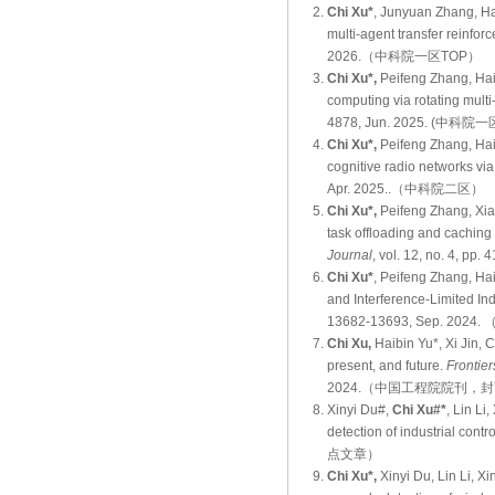
Chi Xu*
, Junyuan Zhang, Ha
multi-agent transfer reinfor
2026.（中科院一区TOP）
Chi Xu*,
Peifeng Zhang, Hai
computing via rotating mult
4878, Jun. 2025. (中科院一
Chi Xu*,
Peifeng Zhang, Hai
cognitive radio networks vi
Apr. 2025..（中科院二区）
Chi Xu*,
Peifeng Zhang, Xiao
task offloading and cachin
Journal
, vol. 12, no. 4,
Chi Xu*
, Peifeng Zhang, Ha
and Interference-Limited In
13682-13693, Sep. 20
Chi Xu,
Haibin Yu*, Xi Jin, 
present, and future.
Frontier
2024.（中国工程院院刊，
Xinyi Du#,
Chi Xu#*
, Lin Li
detection of industrial contr
点文章）
Chi Xu*,
Xinyi Du, Lin Li, X