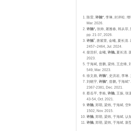
陈雷,
许驰*
, 李琳, 封岸松
Mar. 2026.
许驰*,
张帅, 屠雅春, 韩从菲
pp. 21-37, 2026.
*
许驰
, 唐紫萱, 金曦, 夏
2457–2464, Jul. 2024.
柴浩轩, 金曦,
许驰,
夏长清.
2023.
于海斌, 曾鹏, 梁炜, 王忠锋, 
549, Mar. 2023.
徐文彪,
许驰
*, 史洪岩, 李
刘晓宇,
许驰*
, 曾鹏, 于
2367-2381, Dec. 2021.
蔡岳平, 李栋,
许驰
, 王振,
43-54, Oct. 2021.
许驰
, 郑萌, 梁炜, 于海斌
1502, Nov. 2015.
许驰
, 郑萌, 梁炜, 于海斌
许驰
, 郑萌, 梁炜, 于海斌