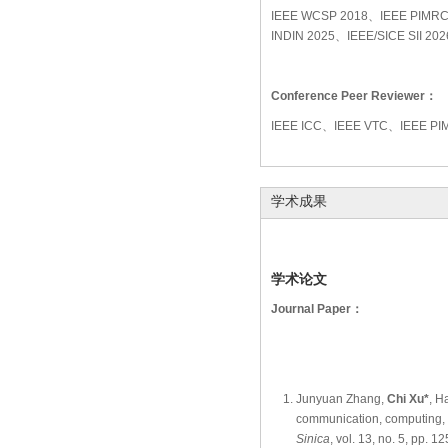
IEEE WCSP 2018、IEEE PIMRC
INDIN 2025、IEEE/SICE SII 20
Conference Peer Reviewer：
IEEE ICC、IEEE VTC、IEEE P
学术成果
学术论文
Journal Paper：
Junyuan Zhang,
Chi Xu*
, H
communication, computing, a
Sinica
, vol. 13, no. 5, 