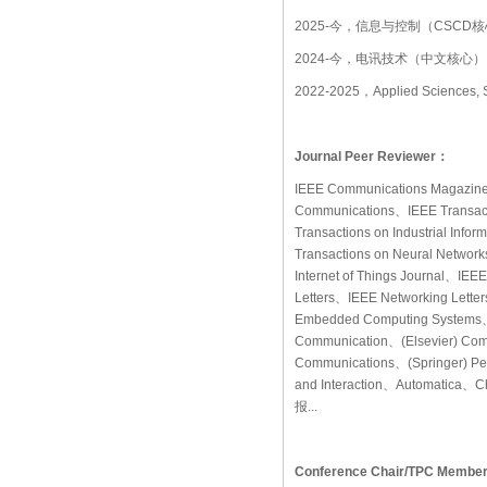
2025-今，信息与控制（CSC
2024-今，电讯技术（中文核心）
2022-2025，Applied Sciences, Spe
Journal Peer Reviewer：
IEEE Communications Magazin
Communications、IEEE Transact
Transactions on Industrial Inf
Transactions on Neural Networ
Internet of Things Journal、IE
Letters、IEEE Networking Lette
Embedded Computing Systems、(W
Communication、(Elsevier) Compu
Communications、(Springer) Pee
and Interaction、Automatic
报...
Conference Chair/TPC Member