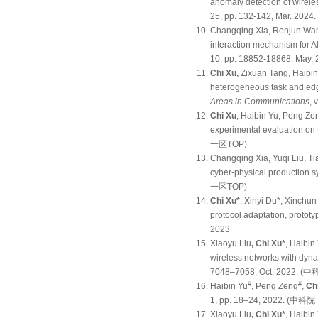
anomaly detection of wireles
25, pp. 132-142, Mar. 2024.
Changqing Xia, Renjun Wan
interaction mechanism for A
10, pp. 18852-18868, Ma
Chi Xu,
Zixuan Tang, Haibin
heterogeneous task and edg
Areas in Communications
, 
Chi Xu
, Haibin Yu, Peng Zen
experimental evaluation o
一区TOP)
Changqing Xia, Yuqi Liu, Ti
cyber-physical production 
一区TOP)
Chi Xu*
, Xinyi Du*, Xinchun
protocol adaptation, protot
2023
Xiaoyu Liu
, Chi Xu*
, Haibin
wireless networks with dynam
7048–7058, Oct. 2022. 
#
#
Haibin Yu
, Peng Zeng
,
Ch
1, pp. 18–24, 2022.
Xiaoyu Liu
, Chi Xu*
, Haibin