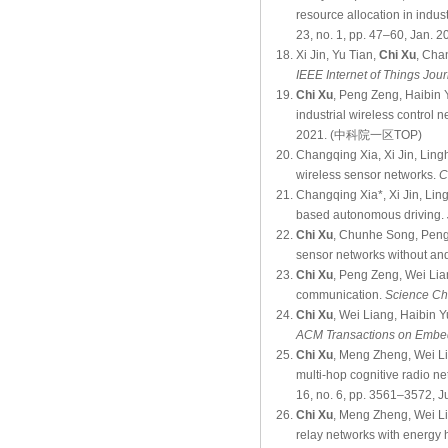
resource allocation in indus
23, no. 1, pp. 47–60, 
Xi Jin, Yu Tian,
Chi Xu
, Cha
IEEE Internet of Things Jour
Chi Xu
, Peng Zeng, Haibin Y
industrial wireless control
2021. (中科院一区TOP)
Changqing Xia, Xi Jin, Lin
wireless sensor networks.
C
Changqing Xia*, Xi Jin, Li
based autonomous driving.
Chi Xu
, Chunhe Song, Peng 
sensor networks without an
Chi Xu
, Peng Zeng, Wei Lia
communication.
Science Ch
Chi Xu
, Wei Liang, Haibin Y
ACM Transactions on Embe
Chi Xu
, Meng Zheng, Wei Li
multi-hop cognitive radio n
16, no. 6, pp. 3561–3572
Chi Xu
, Meng Zheng, Wei Li
relay networks with energy 