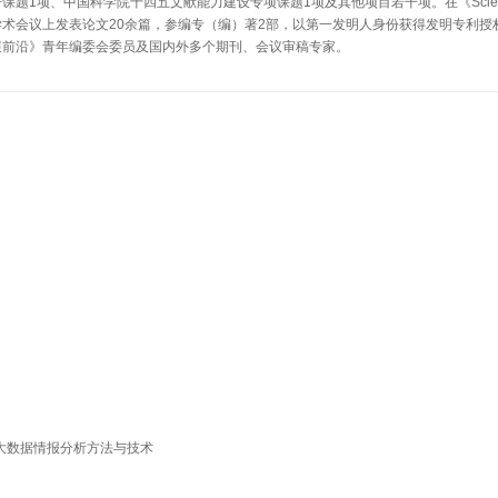
课题1项、中国科学院十四五文献能力建设专项课题1项及其他项目若干项。在《Scient
学术会议上发表论文20余篇，参编专（编）著2部，以第一发明人身份获得发明专利授
展前沿》
青年
编委会委员及国内外多个期刊、会议审稿专家。
04大数据情报分析方法与技术