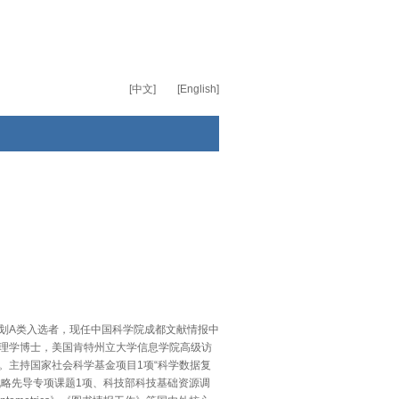
[中文]
[English]
划A类入选者，现任中国科学院成都文献情报中
理学博士，美国肯特州立大学信息学院高级访
。主持国家社会科学基金项目1项“科学数据复
院战略先导专项课题1项、科技部科技基础资源调