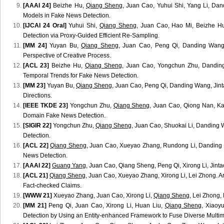
[AAAI 24]
Beizhe Hu,
Qiang Sheng
, Juan Cao, Yuhui Shi, Yang Li, Da
Models in Fake News Detection.
[IJCAI 24 Oral]
Yuhui Shi,
Qiang Sheng
, Juan Cao, Hao Mi, Beizhe Hu
Detection via Proxy-Guided Efficient Re-Sampling.
[MM 24]
Yuyan Bu,
Qiang Sheng
, Juan Cao, Peng Qi, Danding Wang,
Perspective of Creative Process.
[ACL 23]
Beizhe Hu,
Qiang Sheng
, Juan Cao, Yongchun Zhu, Danding 
Temporal Trends for Fake News Detection.
[MM 23]
Yuyan Bu,
Qiang Sheng
, Juan Cao, Peng Qi, Danding Wang, Jinta
Directions.
[IEEE TKDE 23]
Yongchun Zhu,
Qiang Sheng
, Juan Cao, Qiong Nan, K
Domain Fake News Detection.
[SIGIR 22]
Yongchun Zhu,
Qiang Sheng
, Juan Cao, Shuokai Li, Danding W
Detection.
[ACL 22]
Qiang Sheng
, Juan Cao, Xueyao Zhang, Rundong Li, Danding
News Detection.
[AAAI 22]
Guang Yang
, Juan Cao, Qiang Sheng, Peng Qi, Xirong Li, Jin
[ACL 21]
Qiang Sheng
, Juan Cao, Xueyao Zhang, Xirong Li, Lei Zhong. 
Fact-checked Claims.
[WWW 21]
Xueyao Zhang, Juan Cao, Xirong Li,
Qiang Sheng
, Lei Zhong,
[MM 21]
Peng Qi, Juan Cao, Xirong Li, Huan Liu,
Qiang Sheng
, Xiaoy
Detection by Using an Entity-enhanced Framework to Fuse Diverse Multim