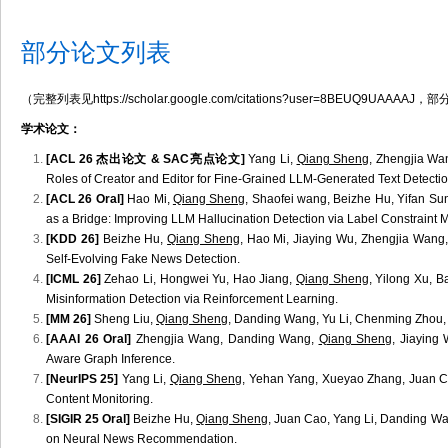
部分论文列表
（完整列表见https://scholar.google.com/citations?user=8BEUQ
学术论文：
[ACL 26 杰出论文 & SAC亮点论文]
Yang Li,
Qiang Sheng
, Zhengjia Wa
Roles of Creator and Editor for Fine-Grained LLM-Generated Text Detectio
[ACL 26 Oral]
Hao Mi,
Qiang Sheng
, Shaofei wang, Beizhe Hu, Yifan S
as a Bridge: Improving LLM Hallucination Detection via Label Constrain
[KDD 26]
Beizhe Hu,
Qiang Sheng
, Hao Mi, Jiaying Wu, Zhengjia Wan
Self-Evolving Fake News Detection.
[ICML 26]
Zehao Li, Hongwei Yu, Hao Jiang,
Qiang Sheng
, Yilong Xu, 
Misinformation Detection via Reinforcement Learning.
[MM 26]
Sheng Liu,
Qiang Sheng
, Danding Wang, Yu Li, Chenming Zhou, Ju
[AAAI 26 Oral]
Zhengjia Wang, Danding Wang,
Qiang Sheng
, Jiaying
Aware Graph Inference.
[NeurIPS 25]
Yang Li,
Qiang Sheng
, Yehan Yang, Xueyao Zhang, Juan Ca
Content Monitoring.
[SIGIR 25 Oral]
Beizhe Hu,
Qiang Sheng
, Juan Cao, Yang Li, Danding W
on Neural News Recommendation.