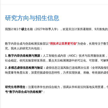
研究方向与招生信息
我预计有1个
硕士
名额（2027年秋季入学），欢迎关注计算所暑期班、9月推免
数字内容合成与伪造检测实验室以
“用技术让世界更可信”
为使命，长期专注于数字
究。我本人的研究方向包括：
1. 数字内容伪造检测与溯源：
人工智能生成内容（AIGC）技术与应用蓬勃发展
社会稳定。依托实验室研发系统，重点关注检测溯源中的可泛化、可部署、可解
2. 多模态虚假信息检测与验证：
虚假信息泛滥风险已连续两次位居《全球风险报告
响度量等角度出发，深度挖掘虚假信息特性，力求实现快速、准确、有依据的虚
研究生培养理念：
注重培养学生的综合能力，强调从学科前沿到落地实用贯通，个
号“数字内容合成与伪造检测”
：