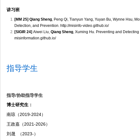
讲习班
[MM 25] Qiang Sheng
, Peng Qi, Tianyun Yang, Yuyan Bu, Wynne Hsu, Mon
Detection, and Prevention.
http://misinfo-video.github.io/
[SIGIR 24]
Aiwei Liu,
Qiang Sheng
, Xuming Hu. Preventing and Detectin
misinformation.github.io/
指导学生
指导/协助指导学生
博士研究生：
南琼
（2019-2024）
王政嘉
（2021-2026）
刘晟
（2023-）