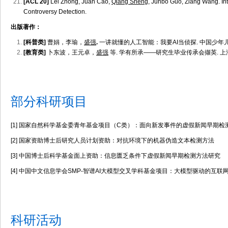
[ACL 20]
Lei Zhong, Juan Cao,
Qiang Sheng
, Junbo Guo, Ziang Wang. Int
Controversy Detection.
出版著作：
[科普类]
曹娟，李瑜，
盛强
.
一讲就懂的人工智能：我要AI当侦探. 中国少年儿
[教育类]
卜东波，王元卓，
盛强
等.
学有所承——研究生毕业传承会撷英. 上海
部分科研项目
[1] 国家自然科学基金委青年基金项目（C类）：面向新发事件的虚假新闻早期检
[2] 国家资助博士后研究人员计划资助：对抗环境下的机器伪造文本检测方法
[3] 中国博士后科学基金面上资助：信息匮乏条件下虚假新闻早期检测方法研究
[4] 中国中文信息学会SMP-智谱AI大模型交叉学科基金项目：大模型驱动的互
科研活动