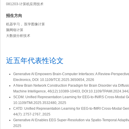
081203-计算机应用技术
招生方向
机器学习， 医学图像计算
脑网络计算
大数据分析技术
近五年代表性论文
Generative AI Empowers Brain-Computer Interfaces: A Review-Perspective
Electronics, DOI: 10.1109/TCE.2025.3650654, 2026
A New Brain Network Construction Paradigm for Brain Disorder via Diffus
Machine Intelligence, 46(12):10389-10403, DOI:10.1109/TPAMI.2024.34
SCDM: Unified Representation Learning for EEG-to-fNIRS Cross-Modal Ge
10.1109/TMI.2025.3532480, 2025
CATD: Unified Representation Learning for EEG-to-fMRI Cross-Modal Gen
44(7): 2757-2767, 2025
Generative AI Enables EEG Super-Resolution via Spatio-Temporal Adaptiv
2025