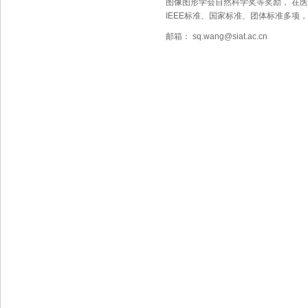
图像图形学会自然科学奖等奖励， 在
IEEE标准、国家标准、团体标准多项，
邮箱： sq.wang@siat.ac.cn