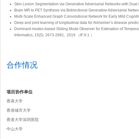
Skin Lesion Segmentation via Generative Adversarial Networks with Dual 
Brain MR to PET Synthesis via Bidirectional Generative Adversarial Ne
Multi-Scale Enhanced Graph Convolutional Network for Early Mild Cogni
Deep and joint learning of longitudinal data for Alzheimer’s disease pre
Dominant-modes-based Sliding Mode Observer for Estimation of Temperatu
Informatics, 15(5): 2673-2681, 2019 （IF:9.1 ）
合作情况
项目协作单位
香港大学
香港城市大学
香港大学深圳医院
中山大学