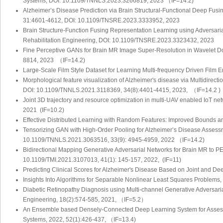
Systems, DOI: 10.1109/TNNLS.2023.3266819, 2023 （IF=14.2)
Alzheimer’s Disease Prediction via Brain Structural-Functional Deep Fus
31:4601-4612, DOI: 10.1109/TNSRE.2023.3333952, 2023
Brain Structure-Function Fusing Representation Learning using Adversa
Rehabilitation Engineering, DOI: 10.1109/TNSRE.2023.3323432, 2023
Fine Perceptive GANs for Brain MR Image Super-Resolution in Wavelet D
8814, 2023 （IF=14.2)
Large-Scale Film Style Dataset for Learning Multi-frequency Driven Film
Morphological feature visualization of Alzheimer's disease via Multidire
DOI: 10.1109/TNNLS.2021.3118369, 34(8):4401-4415, 2023, （IF=14.2 )
Joint 3D trajectory and resource optimization in multi-UAV enabled IoT net
2021 (IF=10.2)
Effective Distributed Learning with Random Features: Improved Bounds a
Tensorizing GAN with High-Order Pooling for Alzheimer’s Disease Assess
10.1109/TNNLS.2021.3063516, 33(9): 4945-4959, 2022 （IF=14.2)
Bidirectional Mapping Generative Adversarial Networks for Brain MR to P
10.1109/TMI.2021.3107013, 41(1): 145-157, 2022, (IF=11)
Predicting Clinical Scores for Alzheimer's Disease Based on Joint and D
Insights Into Algorithms for Separable Nonlinear Least Squares Problem
Diabetic Retinopathy Diagnosis using Multi-channel Generative Adversar
Engineering, 18(2):574-585, 2021, （IF=5.2）
An Ensemble based Densely-Connected Deep Learning System for Assessme
Systems, 2022, 52(1):426-437, （IF=13.4)