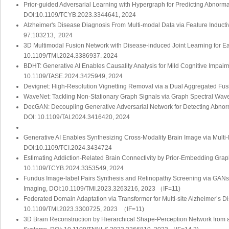
Prior-guided Adversarial Learning with Hypergraph for Predicting Abnorm
DOI:10.1109/TCYB.2023.3344641, 2024
Alzheimer's Disease Diagnosis From Multi-modal Data via Feature Inducti
97:103213, 2024
3D Multimodal Fusion Network with Disease-induced Joint Learning for Ea
10.1109/TMI.2024.3386937. 2024
BDHT: Generative AI Enables Causality Analysis for Mild Cognitive Impai
10.1109/TASE.2024.3425949, 2024
Devignet: High-Resolution Vignetting Removal via a Dual Aggregated Fu
WaveNet: Tackling Non-Stationary Graph Signals via Graph Spectral Wave
DecGAN: Decoupling Generative Adversarial Network for Detecting Abnormal 
DOI: 10.1109/TAI.2024.3416420, 2024
Generative AI Enables Synthesizing Cross-Modality Brain Image via Multi
DOI:10.1109/TCI.2024.3434724
Estimating Addiction-Related Brain Connectivity by Prior-Embedding Grap
10.1109/TCYB.2024.3353549, 2024
Fundus Image-label Pairs Synthesis and Retinopathy Screening via GANs
Imaging, DOI:10.1109/TMI.2023.3263216, 2023 （IF=11)
Federated Domain Adaptation via Transformer for Multi-site Alzheimer’s 
10.1109/TMI.2023.3300725, 2023 （IF=11)
3D Brain Reconstruction by Hierarchical Shape-Perception Network from 